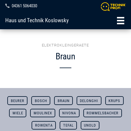
04361 5064030
Haus und Technik Koslowsky
ELEKTROKLEINGERAETE
Braun
BEURER
BOSCH
BRAUN
DELONGHI
KRUPS
MIELE
MOULINEX
NIVONA
ROMMELSBACHER
ROWENTA
TEFAL
UNOLD