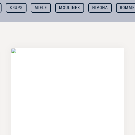
KRUPS
MIELE
MOULINEX
NIVONA
ROMME